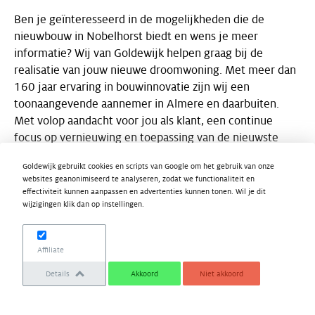
Ben je geïnteresseerd in de mogelijkheden die de
nieuwbouw in Nobelhorst biedt en wens je meer
informatie? Wij van Goldewijk helpen graag bij de
realisatie van jouw nieuwe droomwoning. Met meer dan
160 jaar ervaring in bouwinnovatie zijn wij een
toonaangevende aannemer in Almere en daarbuiten.
Met volop aandacht voor jou als klant, een continue
focus op vernieuwing en toepassing van de nieuwste
innovaties leveren wij stijlvol woonplezier.
Goldewijk gebruikt cookies en scripts van Google om het gebruik van onze
websites geanonimiseerd te analyseren, zodat we functionaliteit en
Benieuwd naar de mogelijkheden?
effectiviteit kunnen aanpassen en advertenties kunnen tonen. Wil je dit
wijzigingen klik dan op instellingen.
Neem contact met ons op
Affiliate
Vraag de brochure aan
Details
Akkoord
Niet akkoord